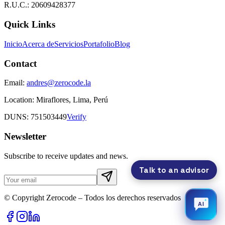
R.U.C.: 20609428377
Quick Links
Inicio
Acerca de
Servicios
Portafolio
Blog
Contact
Email:
andres@zerocode.la
Location:
Miraflores, Lima, Perú
DUNS: 751503449
Verify
Newsletter
Subscribe to receive updates and news.
Talk to an advisor
© Copyright Zerocode – Todos los derechos reservados
AI